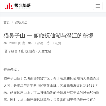
Togg
navig
首页
昆明周边
猫鼻子山 — 俯瞰抚仙湖与澄江的秘境
2883 阅读
0 评论
0 点赞
晋宁猫鼻子山·抚仙湖 · 天空之镜
特色亮点：
猫鼻子山位于昆明南部的晋宁区，介于滇池和抚仙湖两大高原湖泊
之间，是澄江与晋宁两地的交界山脉，其最高峰海拔达到2488.7
米。站在这座山上，可以将抚仙湖的全貌及澄江平原的风光尽收眼
底。同时，从山顶还能远眺滇池，是欣赏两湖美景的最佳位置之