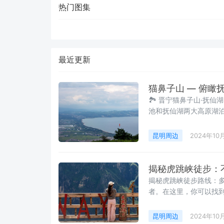
热门图集
最近更新
猫鼻子山 — 俯瞰
🏞 晋宁猫鼻子山·抚仙
池和抚仙湖两大高原湖
2488.7米。站在这
山顶还能远眺滇池，是
昆明周边
2024年10
夏季时，森林中遍布各
步，不仅能
揭秘虎跳峡徒步：
揭秘虎跳峡徒步路线：
者。在这里，你可以找
同时也是旅途中的重要地
点。🔴 茶马客栈：同样
昆明周边
2024年10