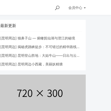
会员
中心
最新更新
[
昆明周边
]
猫鼻子山 — 俯瞰抚仙湖与澄江的秘境
[
昆明周边
]
揭秘虎跳峡徒步：不可错过的精华路线推荐
[
昆明周边
]
昆明登山胜地：大姑牛山——日出与云海的邂逅
[
昆明周边
]
昆明周边小西藏，美丽妖精塘