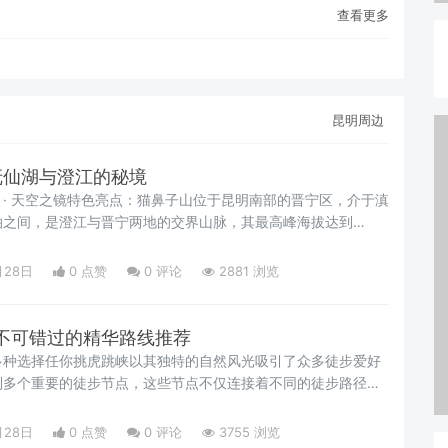
查看更多
昆明周边
抚仙湖与澄江的秘境
湖 · 天空之镜特色亮点：猫鼻子山位于昆明南部的晋宁区，介于滇
泊之间，是澄江与晋宁两地的交界山脉，其最高峰海拔达到
座山上，可以将抚仙湖的全貌及澄江平原的风光尽收眼底。同时，从
欣赏两湖美景的最佳位置之一。山上的植被以灌木和杂草为主，
月28日
0 点赞
0
评论
2881 浏览
式各样的蘑菇，偶尔还能发现如三七这样的药用植物。在这里徒
不可错过的精华路线推荐
多种选择任你挑虎跳峡以其独特的自然风光吸引了众多徒步爱好
到多个重要的徒步节点，这些节点不仅连接着不同的徒步路径，
标。重要节点：🔴 28道拐：位于纳西雅阁，可以作为徒步的起
适合作为徒步的起始点。🔴 Halfway：这里也是一个常用的起点
月28日
0 点赞
0
评论
3755 浏览