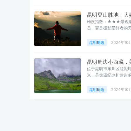
位置。🔴 张老师客栈
值得
昆明登山胜地：大
难度指数：★★★景观
员，更是摄影爱好者的
从昆明登山协会获得一
观，让你尽览无边风景
昆明周边
2024年10
提示：何时启程选择出
选择晴朗的天气，这样
昆明周边小西藏，
位于昆明市东川区滥泥坪
米，是第四纪冰川营造的冰碛湖。 妖精塘后面是高耸入云的贝
最高点，海拔4218米。 因地貌景观酷似西藏，有“滇东小西藏”之称，是户外徒步爱好者
的向往之地。 🏔️ 湖后面是壮观的贝母房峰，海拔高达4218米。在冬春季节，湖面结冰
昆明周边
2024年10
可达40米厚，成为南国