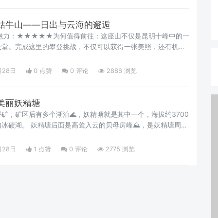
：作为连接虎跳峡高路徒步的中转站，同时也可用作徒步的终点。
姑牛山——日出与云海的邂逅
魅力：★★★★★为何值得前往：这座山不仅是昆明十峰中的一
天堂。完成这里的攀登挑战，不仅可以获得一张美照，还有机会
份荣誉证书。更重要的是，这里能够提供绝美的日出与云海景
。攀登本身并不算艰难，适合大部分户外活动爱好者尝试。出行
月28日
0 点赞
0
评论
2886 浏览
行日期时，最好查看当地的天气情况。避开多云或多雨的日子，
你
美丽妖精塘
矿，矿区后有多个湖泊🌊，妖精塘就是其中一个，海拔约3700
母房峰⛰️，是妖精塘周围
月28日
1 点赞
0
评论
2775 浏览
罕见