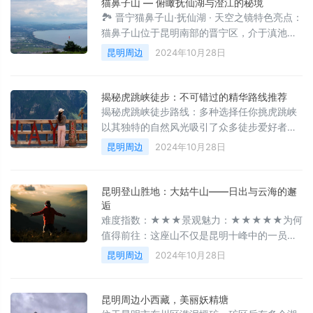
猫鼻子山 — 俯瞰抚仙湖与澄江的秘境
🏞 晋宁猫鼻子山·抚仙湖 · 天空之镜特色亮点：
猫鼻子山位于昆明南部的晋宁区，介于滇池和
抚仙湖两大高原湖泊之间，是澄江与晋宁两地
昆明周边
2024年10月28日
的交界山脉，其最高峰海拔达到2488.7米。站
在这座山上，可以将抚仙湖的全貌及澄江平原
的风光尽收眼底。同时，从山顶还能远眺滇
揭秘虎跳峡徒步：不可错过的精华路线推荐
池，是欣赏两湖美景的最佳位置之一。山上的
揭秘虎跳峡徒步路线：多种选择任你挑虎跳峡
植被以灌木和杂草为主，夏季时，森林中遍布
以其独特的自然风光吸引了众多徒步爱好者。
各式各样的蘑菇，偶尔还能发现如三七这样的
在这里，你可以找到多个重要的徒步节点，这
昆明周边
2024年10月28日
药用植物。在这里徒步，不仅能
些节点不仅连接着不同的徒步路径，同时也是
旅途中的重要地标。重要节点：🔴 28道拐：位
于纳西雅阁，可以作为徒步的起点。🔴 茶马客
昆明登山胜地：大姑牛山——日出与云海的邂
栈：同样适合作为徒步的起始点。🔴
逅
Halfway：这里也是一个常用的起点位置。🔴
难度指数：★★★景观魅力：★★★★★为何
张老师客栈：作为连接虎跳峡高路徒步的中转
值得前往：这座山不仅是昆明十峰中的一员，
站，同时也可用作徒步的终点。值得
更是摄影爱好者的天堂。完成这里的攀登挑
昆明周边
2024年10月28日
战，不仅可以获得一张美照，还有机会从昆明
登山协会获得一份荣誉证书。更重要的是，这
里能够提供绝美的日出与云海景观，让你尽览
昆明周边小西藏，美丽妖精塘
无边风景。攀登本身并不算艰难，适合大部分