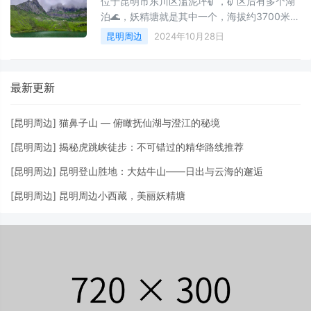
位于昆明市东川区滥泥坪矿，矿区后有多个湖
户外活动爱好者尝试。出行提示：何时启程选
泊🌊，妖精塘就是其中一个，海拔约3700米，
择出行日期时，最好查看当地的天气情况。避
是第四纪冰川营造的冰碛湖。 妖精塘后面是高
昆明周边
2024年10月28日
开多云或多雨的日子，选择晴朗的天气，这样
耸入云的贝母房峰⛰️，是妖精塘周围最高点，
你
海拔4218米。 因地貌景观酷似西藏，有“滇东
小西藏”之称，是户外徒步爱好者的向往之地。
最新更新
🏔️ 湖后面是壮观的贝母房峰，海拔高达4218
米。在冬春季节，湖面结冰可达40米厚，成为
[
昆明周边
]
猫鼻子山 — 俯瞰抚仙湖与澄江的秘境
南国罕见
[
昆明周边
]
揭秘虎跳峡徒步：不可错过的精华路线推荐
[
昆明周边
]
昆明登山胜地：大姑牛山——日出与云海的邂逅
[
昆明周边
]
昆明周边小西藏，美丽妖精塘